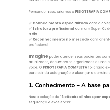
eficiência e ainda se destacar para atrair ma
Pensando nisso, criamos o
FISIOTERAPIA COM
✅
Conhecimento especializado
com a coleç
✅
Estrutura profissional
com um Super Kit de 
a dia
✅
Reconhecimento no mercado
com orienta
profissional
Imagine
poder atender seus pacientes com 
atualizados, documentos organizados e uma e
você. O
FISIOTERAPIA COMPLETA
foi criado e
para sair da estagnação e alcançar a carreira
1. Conhecimento – A base pa
Nossa coleção de
13 eBooks clínicos por esp
segurança e excelência: