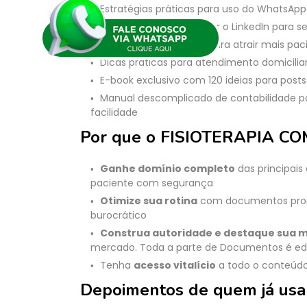
Estratégias práticas para uso do WhatsApp
Guia completo para usar o LinkedIn para s
Táticas comprovadas para atrair mais paci
Dicas práticas para atendimento domicilia
E-book exclusivo com 120 ideias para post
Manual descomplicado de contabilidade par
facilidade
Por que o FISIOTERAPIA COM
Ganhe domínio completo
das principais 
paciente com segurança
Otimize sua rotina
com documentos pront
burocrático
Construa autoridade e destaque sua 
mercado. Toda a parte de Documentos é ed
Tenha
acesso vitalício
a todo o conteúdo
Depoimentos de quem já us