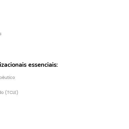
s
zacionais essenciais:
apêutico
do (TCLE)